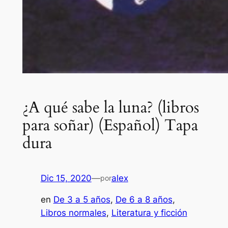
¿A qué sabe la luna? (libros
para soñar) (Español) Tapa
dura
Dic 15, 2020
—
alex
por
en
De 3 a 5 años
, 
De 6 a 8 años
, 
Libros normales
, 
Literatura y ficción