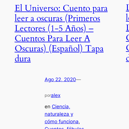
El Universo: Cuento para
leer a oscuras (Primeros
Lectores (1-5 Años) –
Cuentos Para Leer A
Oscuras) (Español) Tapa
dura
Ago 22, 2020
—
alex
por
en
Ciencia,
naturaleza y
cómo funciona
, 
Cuentos, fábulas