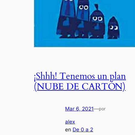
¡Shhh! Tenemos un plan
(NUBE DE CARTÓN)
Mar 6, 2021
—
por
alex
en
De 0 a 2