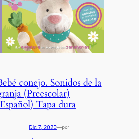
Bebé conejo. Sonidos de la
granja (Preescolar)
(Español) Tapa dura
Dic 7, 2020
—
por