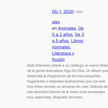
Dic 1, 2020
—
por
alex
en
Animales
, 
De
0 a 2 años
, 
De 3
a 5 años
, 
Libros
normales
, 
Literatura y
ficción
Apila Ediciones añade a su catálogo un nuevo título
de la genial ilustradora Olga De Dios. Un álbum que
desarrolla la imaginación de los más pequeños.
Sugerentes y originales ilustraciones que con solo
tres tintas recrean un universo de color. Disfruta de
una divertida historia de la mano unos personajes
muy especiales. Biografía del autor…