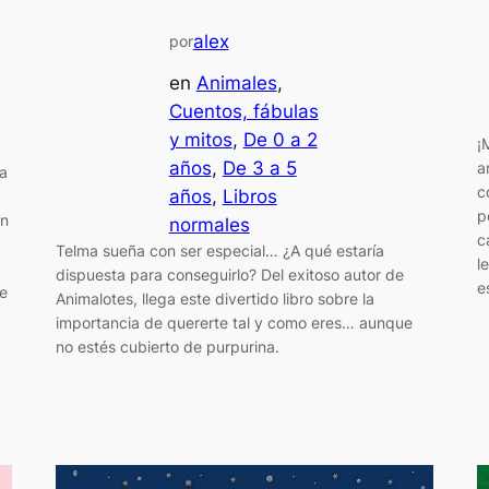
alex
por
en
Animales
, 
Cuentos, fábulas
y mitos
, 
De 0 a 2
¡
años
, 
De 3 a 5
a
a
c
años
, 
Libros
p
on
normales
c
Telma sueña con ser especial… ¿A qué estaría
l
dispuesta para conseguirlo? Del exitoso autor de
e
e
Animalotes, llega este divertido libro sobre la
importancia de quererte tal y como eres… aunque
no estés cubierto de purpurina.