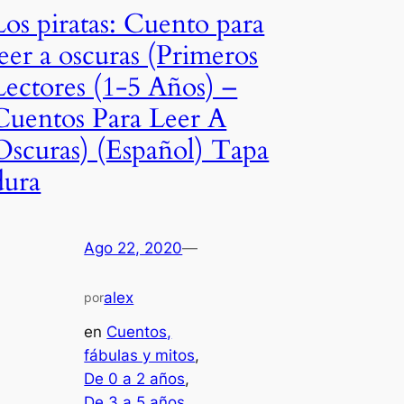
Los piratas: Cuento para
leer a oscuras (Primeros
Lectores (1-5 Años) –
Cuentos Para Leer A
Oscuras) (Español) Tapa
dura
Ago 22, 2020
—
alex
por
en
Cuentos,
fábulas y mitos
, 
De 0 a 2 años
, 
De 3 a 5 años
, 