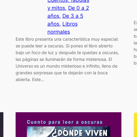
y mitos
, 
De 0 a 2
años
, 
De 3 a 5
E
años
, 
Libros
s
normales
b
Este libro presenta una característica muy especial:
l
se puede leer a oscuras. Si pones el libro abierto
h
bajo un foco de luz y después te quedas a oscuras,
b
las páginas se iluminarán de forma misteriosa. El
b
Universo es un mundo misterioso e infinito, lleno de
grandes sorpresas que te dejarán con la boca
abierta. Este…