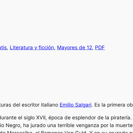
tis
, 
Literatura y ficción
, 
Mayores de 12
, 
PDF
ras del escritor italiano
Emilio Salgari
. Es la primera ob
urante el siglo XVII, época de esplendor de la piratería
o Negro, ha jurado una terrible venganza por la muerte
e Maracaibo, el flamenco Van Guld. Y en su cruzada pe