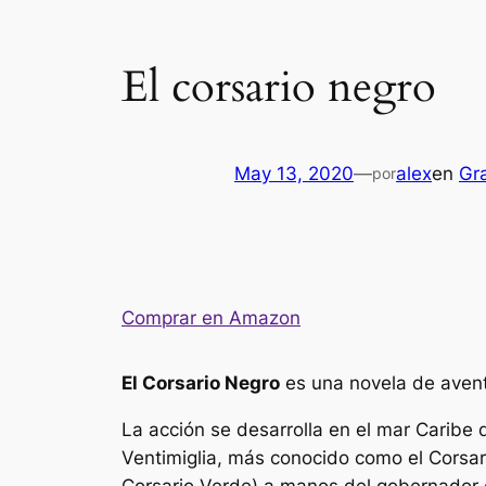
El corsario negro
May 13, 2020
—
alex
en
Gra
por
Comprar en Amazon
El Corsario Negro
es una novela de aventu
La acción se desarrolla en el mar Caribe d
Ventimiglia, más conocido como el Corsari
Corsario Verde) a manos del gobernador d