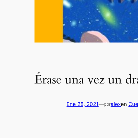
Érase una vez un dr
Ene 28, 2021
—
alex
en
Cue
por