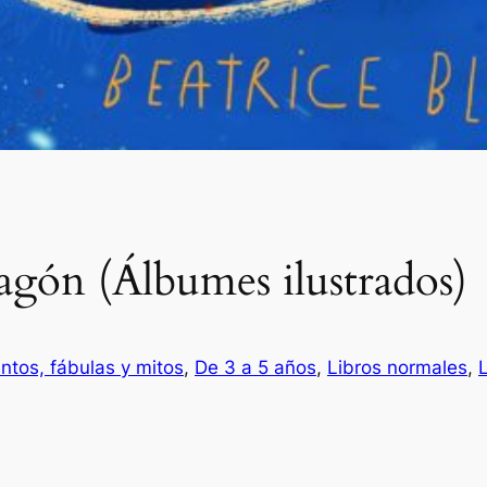
agón (Álbumes ilustrados)
ntos, fábulas y mitos
, 
De 3 a 5 años
, 
Libros normales
, 
L