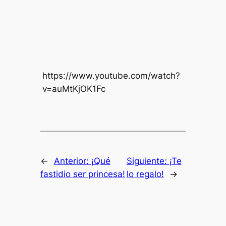
https://www.youtube.com/watch?
v=auMtKjOK1Fc
←
Anterior:
¡Qué
Siguiente:
¡Te
fastidio ser princesa!
lo regalo!
→